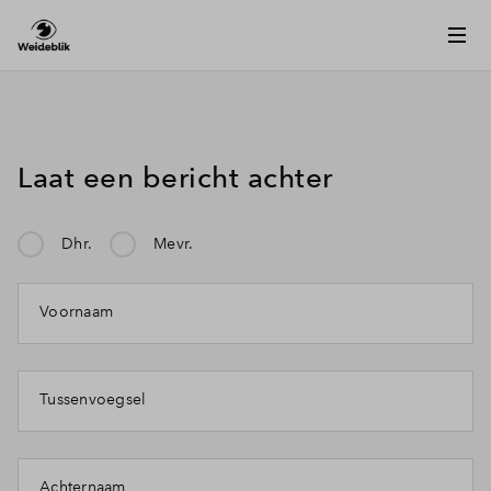
Laat een bericht achter
Dhr.
Mevr.
Mijn klacht gaat over:
Voornaam
Tussenvoegsel
Achternaam