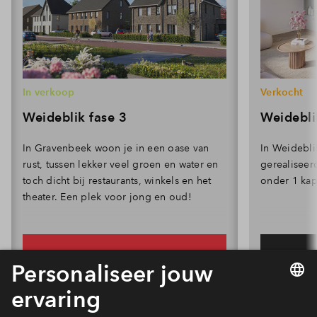
In verkoop
Verkocht
Weideblik fase 3
Weidebli
In Gravenbeek woon je in een oase van
In Weidebli
rust, tussen lekker veel groen en water en
gerealiseer
toch dicht bij restaurants, winkels en het
onder 1 kap
theater. Een plek voor jong en oud!
Volledige planning
Alles over deze fase