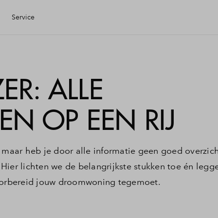
Service
Eigen Huis
ER: ALLE
ciele check
N OP EEN RIJ
ciering
aar heb je door alle informatie geen goed overzic
ijzing
Hier lichten we de belangrijkste stukken toe én legg
voorbereid jouw droomwoning tegemoet.
ng kopen