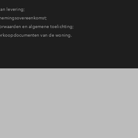
an levering;
nemingsovereenkomst;
rwaarden en algemene toelichting;
erkoopdocumenten van de woning.