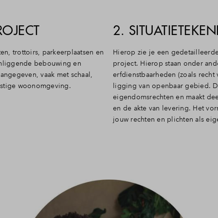
PROJECT
2. SITUATIETEKEN
en, trottoirs, parkeerplaatsen en
Hierop zie je een gedetailleerd
omliggende bebouwing en
project. Hierop staan onder and
aangegeven, vaak met schaal,
e
rfdienstbaarheden (zoals recht 
omstige woonomgeving.
l
igging van openbaar gebied. Di
eigendomsrechten en maakt dee
en de akte van levering. Het vor
jouw rechten en plichten als ei