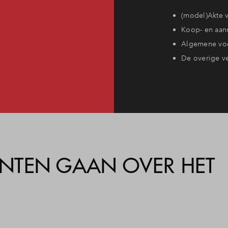
(model)Akte v
Koop- en aan
Algemene voo
De overige v
NTEN GAAN OVER HET