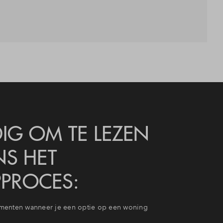
IG OM TE LEZEN
NS HET
PROCES:
menten wanneer je een optie op een woning