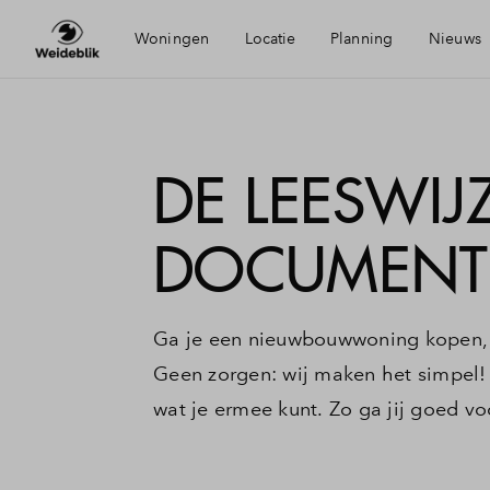
Woningen
Locatie
Planning
Nieuws
Bereikbaarheid
Mijn 
DE LEESWIJZ
Voorzieningen
Finan
DOCUMENTE
Duurzaamheid
Finan
Ga je een nieuwbouwwoning kopen, m
Oldenzaal
Toew
Geen zorgen: wij maken het simpel! 
wat je ermee kunt. Zo ga jij goed 
Woni