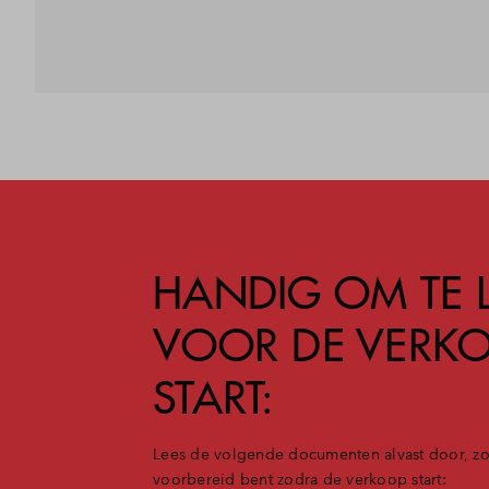
HANDIG OM TE 
VOOR DE VERK
START:
Lees de volgende documenten alvast door, zo
voorbereid bent zodra de verkoop start: