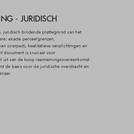
ING - JURIDISCH
e, juridisch bindende plattegrond van het
ere: e
xacte perceelgrenzen,
van overpad), k
walitatieve verplichtingen en
t document is cruciaal voor
l uit van de koop-/aannemingsovereenkomst
mt de basis voor de juridische overdracht en
genaar.