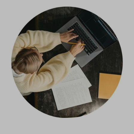
ijzer
gestelde vragen
act