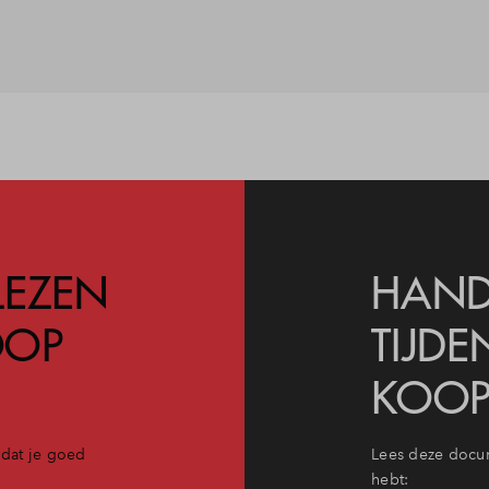
LEZEN
HAND
OOP
TIJDE
KOOP
dat je goed
Lees deze docu
hebt: