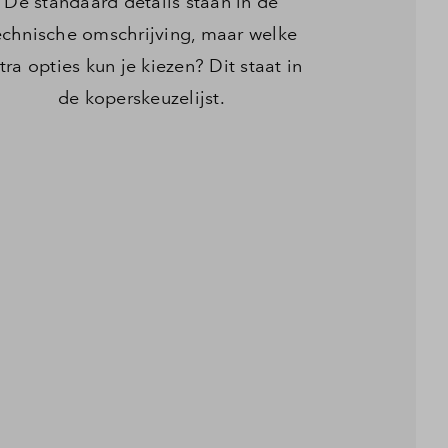
De standaard details staan in de
echnische omschrijving, maar welke
tra opties kun je kiezen? Dit staat in
de koperskeuzelijst.