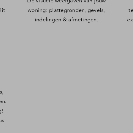
De visuele weergaven van jouw
Dit
woning: plattegronden, gevels,
t
indelingen & afmetingen.
ex
s,
en.
g!
us