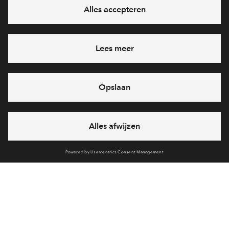
Ja, ik wil mij aanmelden
Heb je een vraag en wil je direct antwoord? Bel ons op
088
712 27 47
6 dagen per week beschikbaar (behalve tijdens
feestdagen)
vandaag van
09:00 - 18:00 uur
via chat en telefoon
Cookies
Over BPD
Disclaimer
Privacy statement