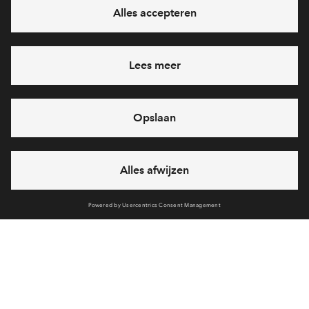
Ja, ik wil mij aanmelden
Heb je een vraag en wil je direct antwoord? Bel ons op
088
712 27 47
6 dagen per week beschikbaar (behalve tijdens
feestdagen)
vandaag van
10:00 - 13:00 uur
via chat en telefoon
Cookies
Over BPD
Disclaimer
Privacy statement