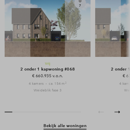
7
Vrij
2 onder 1 kapwoning #068
2 onder 
€ 660.935 v.o.n.
€ 6
2
4 kamers
ca. 154 m
4 kam
Weideblik fase 3
Wei
Bekijk alle woningen