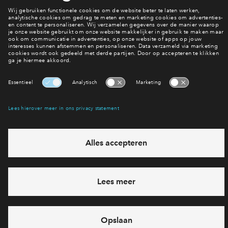
Meer nieuws lezen
Interesse? Meld je dan snel aan
Hiermee blijf je op de hoogte van het belangrijkste nieuws en
eventuele projecten
Ja, ik wil mij aanmelden
Heb je een vraag en wil je direct antwoord? Bel ons op
088
712 27 47
6 dagen per week beschikbaar (behalve tijdens
feestdagen)
vandaag van
09:00 - 18:00 uur
via chat en telefoon