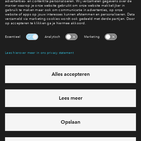
Benieuwd naar het aanbod?
Bekijk de woningen
Interesse? Meld je dan snel aan
Hiermee blijf je op de hoogte van het belangrijkste nieuws en
eventuele projecten
Ja, ik wil mij aanmelden
Heb je een vraag en wil je direct antwoord? Bel ons op
088
712 27 47
6 dagen per week beschikbaar (behalve tijdens
feestdagen)