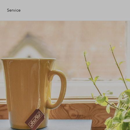
Service
Eigen Huis
ciele check
ciering
ijzing
ng kopen