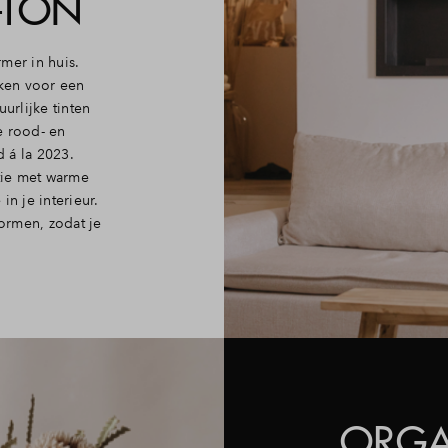
-TON
mer in huis.
aken voor een
urlijke tinten
e rood- en
d á la 2023.
tie met warme
in je interieur.
ormen, zodat je
ORGA