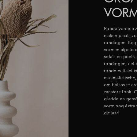
VOR
Ronde vormen zi
maken plaats vo
rondingen. Kege
vormen afgeleid 
sofa's en poefs,
rondingen, net a
ronde eettafel i
minimalistische,
om balans te cre
zachtere look. 
gladde en gemêl
vorm nog éxtra 
dit jaar!