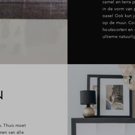
camel en terra pe
in de vorm van 
oase! Ook kun j
op de muur. Com
houtsoorten en s
ultieme natuurlij
N
. Thuis moet
omen van alle