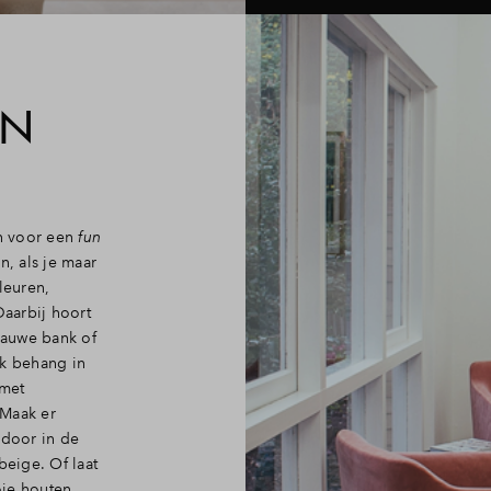
EN
an voor een
fun
en, als je maar
leuren,
Daarbij hoort
blauwe bank of
ijk behang in
 met
 Maak er
 door in de
beige. Of laat
oie houten