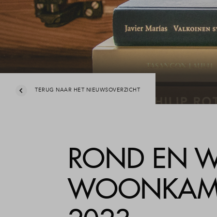
Leesw
Veel
Cont
TERUG NAAR HET NIEUWSOVERZICHT
ROND EN W
WOONKAME