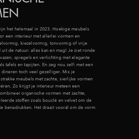
MEN
jn het helemaal in 2023. Hoekige meubels
or een interieur met allerlei vormen en
lvormig, kiezelvormig, tonvormig of vrije
uit de natuur: alles kan en mag! Je ziet ronde
 vazen, spiegels en verlichting met elegante
ls tafels en tapijten. En zeg nou zelf: met een
s dineren toch veel gezelliger. Mix je
 strakke meubels met zachte, sierlijke vormen
ëren. Zo krijgt je interieur meteen een
Combineer organische vormen met zachte,
eerde stoffen zoals bouclé en velvet om de
te benadrukken. Het draait voorál om de vorm