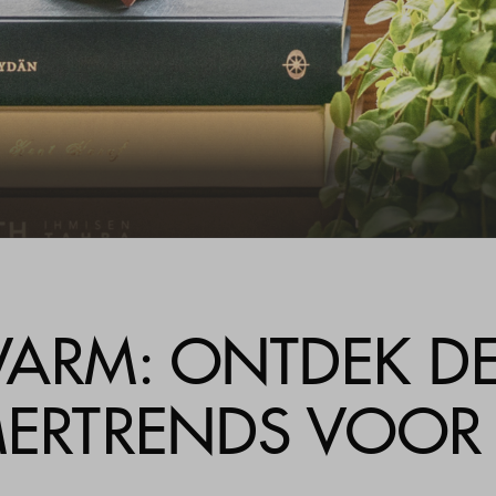
ijzer
gestelde vragen
act
ARM: ONTDEK D
RTRENDS VOOR