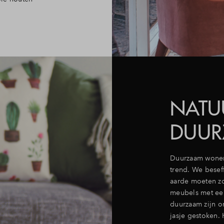
NATU
DUU
Duurzaam wonen 
trend. We besef
aarde moeten zo
meubels met ee
duurzaam zijn o
jasje gestoken. 