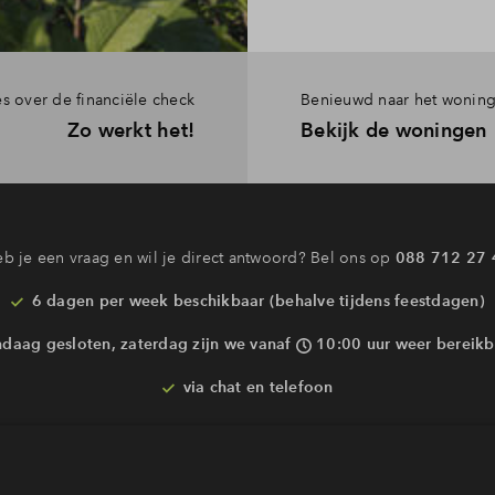
es over de financiële check
Benieuwd naar het wonin
Zo werkt het!
Bekijk de woningen
Interesse? Meld je dan snel aan
 blijf je op de hoogte van het belangrijkste nieuws en eventuele p
Ja, ik wil mij aanmelden
b je een vraag en wil je direct antwoord? Bel ons op
088 712 27 