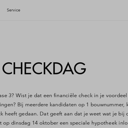
Service
Eigen Huis
ciele check
E CHECKDAG
ciering
ijzing
ase 3? Wist je dat een financiële check in je voordeel
ningen? Bij meerdere kandidaten op 1 bouwnummer, k
ng kopen
k heeft gedaan. Dat geeft aan dat je weet wat je bij
t op dinsdag 14 oktober een speciale hypotheek in