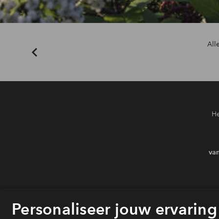
All
Hiermee
He