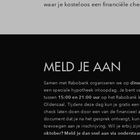
waar je kosteloos een financiële ch
Leesw
Veel
Cont
MELD JE AAN
Samen met Rabobank organiseren we op
dins
een speciale hypotheek inloopdag. Je bent v
tussen
15:00 en 21:00 uur
op het Rabobank k
Oldenzaal. Tijdens deze dag kun je gratis een 
check laten doen door een van de financieel a
document dat je na het gesprek ontvangt, kun 
toevoegen aan je inschrijving. Wil je erbij zi
oktober?
Meld je dan snel aan via ondersta