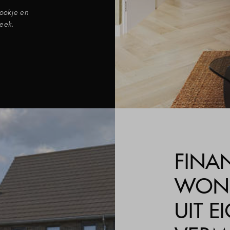
ookje en
eek.
FINAN
WONI
UIT E