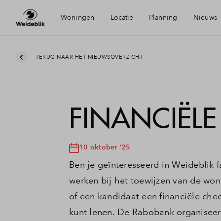
Woningen
Locatie
Planning
Nieuws
Bereikbaarheid
Mijn 
TERUG NAAR HET NIEUWSOVERZICHT
Voorzieningen
Finan
FINANCIËL
Duurzaamheid
Finan
10 oktober '25
Oldenzaal
Toew
Ben je geïnteresseerd in Weideblik f
werken bij het toewijzen van de wo
Woni
of een kandidaat een financiële chec
kunt lenen. De Rabobank organiseer