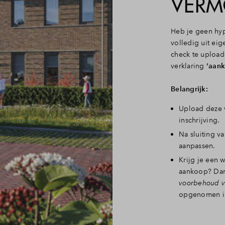
VERM
Heb je geen hyp
volledig uit ei
check te upload
verklaring
‘aank
Belangrijk:
Upload deze v
inschrijving.
Na sluiting v
aanpassen.
Krijg je een 
aankoop? Da
voorbehoud va
opgenomen i