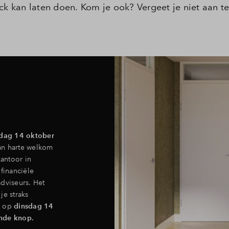
eck kan laten doen. Kom je ook? Vergeet je niet aan t
ijzer
gestelde vragen
act
dag 14 oktober
an harte welkom
antoor in
financiële
dviseurs. Het
je straks
jn op
dinsdag 14
ande knop.