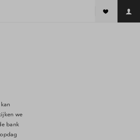
 kan
ijken we
 de bank
loopdag