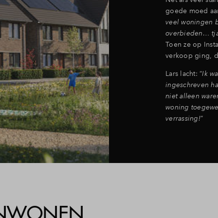
goede moed aan
veel woningen b
overbieden… tja
Toen ze op Inst
verkoop ging, d
Lars lacht: “
Ik w
ingeschreven ha
niet alleen war
woning toegewez
verrassing!
”
MENWONEN