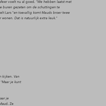
feer voelt nu al goed. “
We hebben laatst met
e buren gezeten om de schuttingen te
telt Lars “
en toevallig komt Mauds broer twee
wonen. Dat is natuurlijk extra leuk.
”
n kijken.
Van
 “
Maar je kunt
aar je
 Maud. Ze