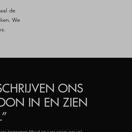
aal de
jken. We
ks.
SCHRIJVEN ONS
ON IN EN ZIEN
”
rters begonnen Maud en Lars vorig jaar vol