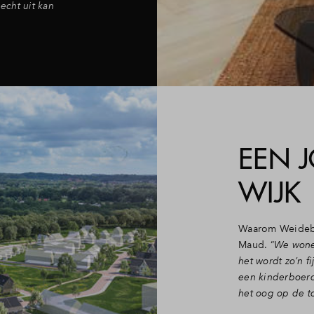
 echt uit kan
EEN 
WIJK
Waarom Weidebl
Maud. “
We wonen
het wordt zo’n f
een kinderboerd
het oog op de t