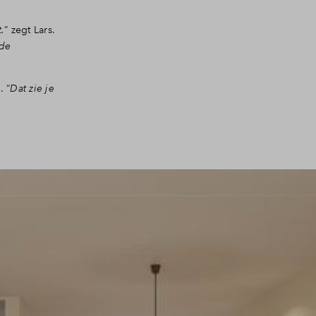
.
” zegt Lars.
 de
. “
Dat zie je