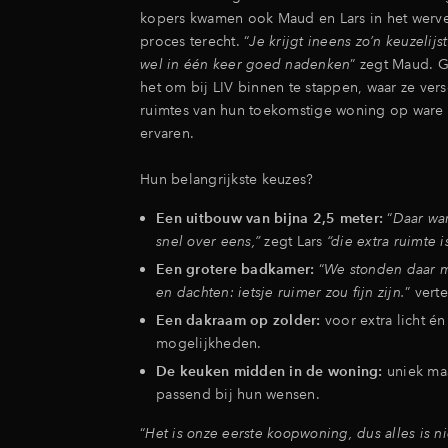
kopers kwamen ook Maud en Lars in het werv
proces terecht. “
Je krijgt ineens zo’n keuzelij
wel in één keer goed nadenken
” zegt Maud. G
het om bij LIV binnen te stappen, waar ze ver
ruimtes van hun toekomstige woning op ware
ervaren.
Hun belangrijkste keuzes?
Een uitbouw van bijna 2,5 meter:
“
Daar wa
snel over eens,”
zegt Lars
“die extra ruimte 
Een grotere badkamer:
“
We stonden daar m
en dachten: ietsje ruimer zou fijn zijn.
” vert
Een dakraam op zolder:
voor extra licht é
mogelijkheden.
De keuken midden in de woning:
uniek ma
passend bij hun wensen.
“
Het is onze eerste koopwoning, dus alles is n