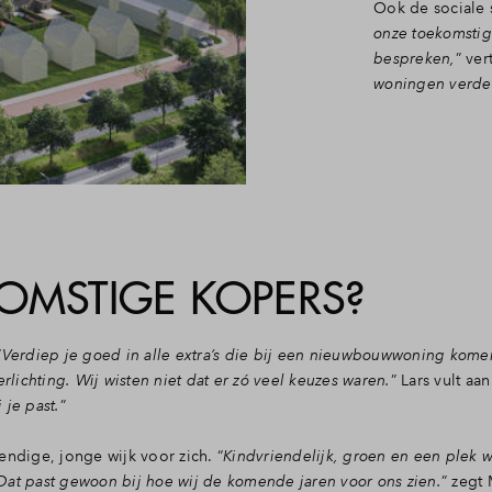
Ook de sociale s
onze toekomstig
bespreken,
” ver
woningen verder 
KOMSTIGE KOPERS?
“
Verdiep je goed in alle extra’s die bij een nieuwbouwwoning kome
rlichting. Wij wisten niet dat er zó veel keuzes waren.
” Lars vult aan
 je past.
”
vendige, jonge wijk voor zich. “
Kindvriendelijk, groen en een plek w
Dat past gewoon bij hoe wij de komende jaren voor ons zien.
” zegt