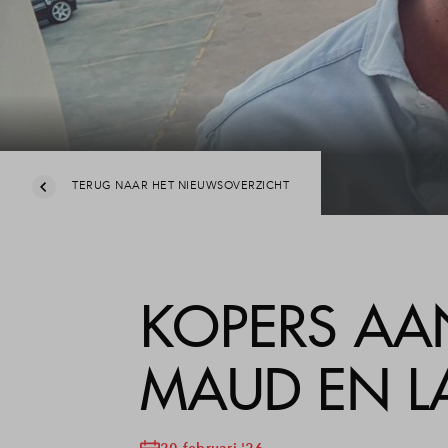
Leesw
Veel
Cont
TERUG NAAR HET NIEUWSOVERZICHT
KOPERS AA
MAUD EN L
20 februari '26