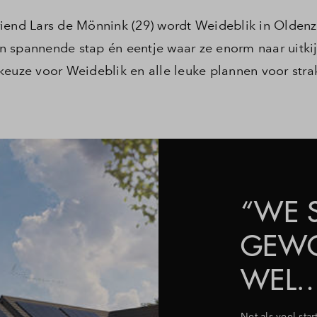
iend Lars de Mönnink (29) wordt Weideblik in Oldenz
n spannende stap én eentje waar ze enorm naar uitki
keuze voor Weideblik en alle leuke plannen voor stra
“WE 
GEWO
WEL…
Net als veel sta