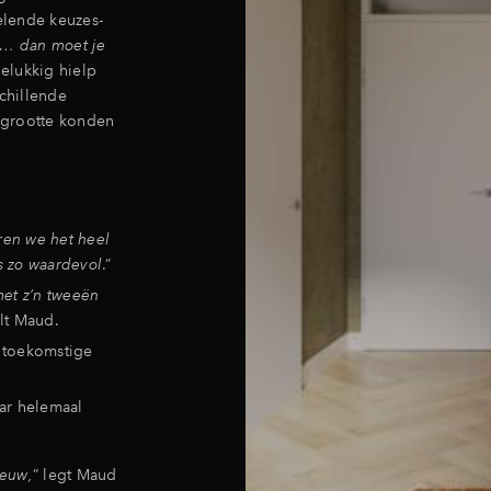
elende keuzes-
st… dan moet je
elukkig hielp
schillende
 grootte konden
ren we het heel
is zo waardevol
.”
et z’n tweeën
elt Maud.
n toekomstige
ar helemaal
ieuw,
” legt Maud