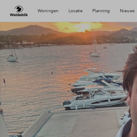
Woningen
Locatie
Planning
Nieuws
Bereikbaarheid
Mijn 
Voorzieningen
Finan
Duurzaamheid
Finan
Oldenzaal
Toew
Woni