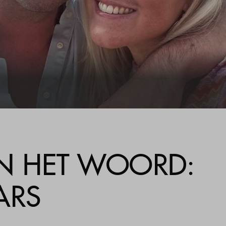
ijzer
gestelde vragen
act
N HET WOORD:
ARS