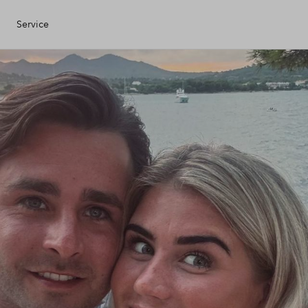
Service
Eigen Huis
ciele check
ciering
ijzing
ng kopen