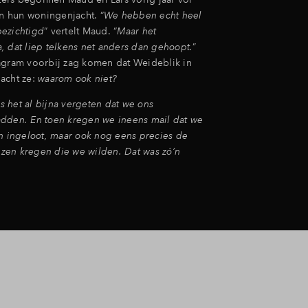
 hun woningenjacht. “
We hebben echt heel
ezichtigd
” vertelt Maud. “
Maar het
, dat liep telkens net anders dan gehoopt.
”
agram voorbij zag komen dat Weideblik in
acht ze:
waarom ook niet?
as het al bijna vergeten dat we ons
dden. En toen kregen we ineens mail dat we
en ingeloot, maar ook nog eens precies de
en kregen die we wilden. Dat was zó’n