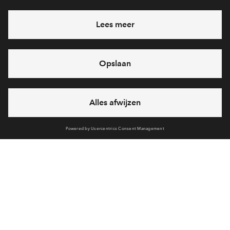
Heb je een vraag en wil je direct antwoord? Bel ons op
088
712 27 47
6 dagen per week beschikbaar (behalve tijdens
feestdagen)
vandaag gesloten, maandag zijn we vanaf
09:00 uur weer
bereikbaar
via chat en telefoon
Cookies
Over BPD
Disclaimer
Privacy statement
Klachten