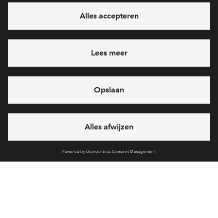
Ja, ik wil mij aanmelden
Heb je een vraag en wil je direct antwoord? Bel ons op
088
712 27 47
6 dagen per week beschikbaar (behalve tijdens
feestdagen)
vandaag gesloten, zaterdag zijn we vanaf
10:00 uur weer
bereikbaar
via chat en telefoon
Cookies
Over BPD
Disclaimer