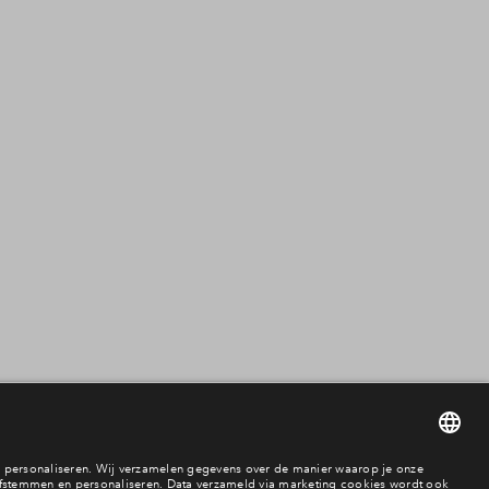
Filters
woningtype
2 onder 1 kapwon
Hoekwoning
Tussenwoning
Vrijstaande wonin
Appartement
Beschikbaarheid