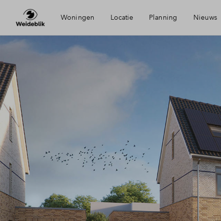
Woningen
Locatie
Planning
Nieuws
Bereikbaarheid
Mijn 
Voorzieningen
Finan
Duurzaamheid
Finan
Oldenzaal
Toew
Woni