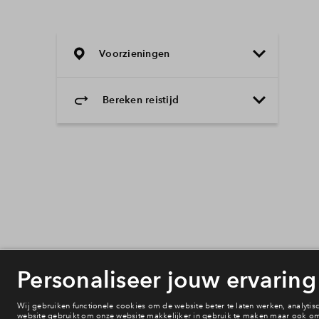
Voorzieningen
Bereken reistijd
Selecteer vervoermiddel
Selecteer vervoermiddel
10min
30min
60min
Onderwijs
Voorzieningen
Bereikbaarheid