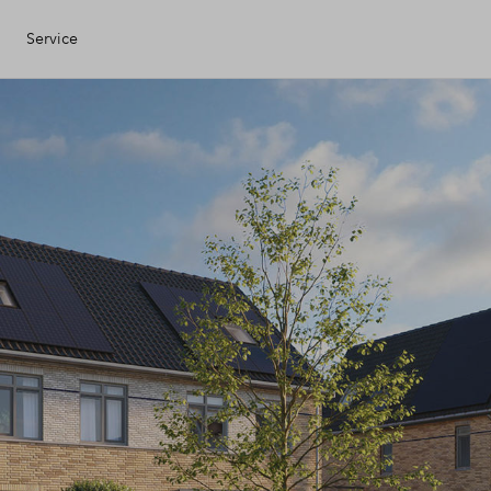
Service
Eigen Huis
ciele check
ciering
ijzing
ng kopen