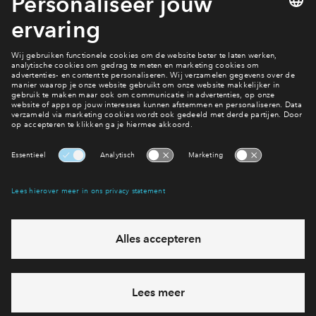
en warm kaarslicht. Misschien wordt dit wel de
1e Kerst in je nieuwe huis, of juist de laatste in je
oude woning. Waar je de feestdagen ook
doorbrengt, we wensen je alvast hele gezellige
dagen toe!
Interesse? Meld je dan snel aan
Hiermee blijf je op de hoogte van het belangrijkste nieuws en
eventuele projecten
Ja, ik wil mij aanmelden
Heb je een vraag en wil je direct antwoord? Bel ons op
088