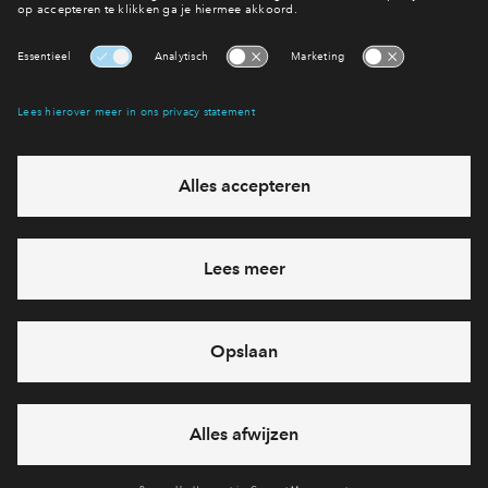
Interesse? Meld je dan snel aan
Hiermee blijf je op de hoogte van het belangrijkste nieuws en
eventuele projecten
Ja, ik wil mij aanmelden
Heb je een vraag en wil je direct antwoord? Bel ons op
088
712 27 47
6 dagen per week beschikbaar (behalve tijdens
feestdagen)
vandaag gesloten, maandag zijn we vanaf
09:00 uur weer
bereikbaar
via telefoon