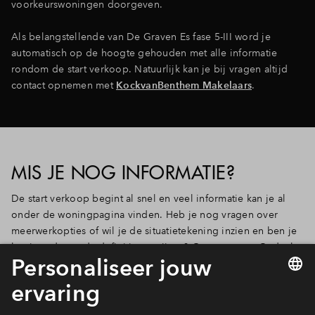
voorkeurswoningen doorgeven.
Als belangstellende van De Graven Es fase 5-III word je
automatisch op de hoogte gehouden met alle informatie
rondom de start verkoop. Natuurlijk kan je bij vragen altijd
contact opnemen met
KockvanBenthem Makelaars
.
MIS JE NOG INFORMATIE?
De start verkoop begint al snel en veel informatie kan je al
onder de woningpagina vinden. Heb je nog vragen over
meerwerkopties of wil je de situatietekening inzien en ben je
benieuwd naar de definitieve prijzen? Geen zorgen. Ondanks
dat we alleen de impressies, plattegronden en kenmerken met
je gedeeld hebben, zijn we nog bezig om alles klaar te
zetten. In de aanloop naar de start verkoop gaan we alle
informatie delen. Vergeet je dus niet om je aan te melden!