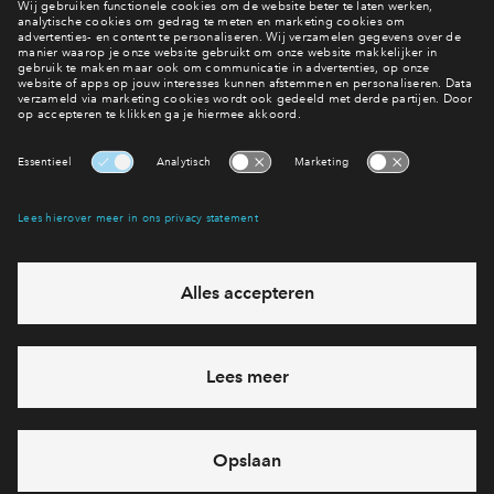
Heb je een vraag?
Contact
Interesse? Meld je dan snel aan
Hiermee blijf je op de hoogte van het belangrijkste nieuws en
eventuele projecten
Ja, ik wil mij aanmelden
Heb je een vraag en wil je direct antwoord? Bel ons op
088
712 27 47
6 dagen per week beschikbaar (behalve tijdens