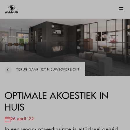
TERUG NAAR HET NIEUWSOVERZICHT
OPTIMALE AKOESTIEK IN
HUIS
26 april '22
In een woon- of werkruimte is altijd wel geluid