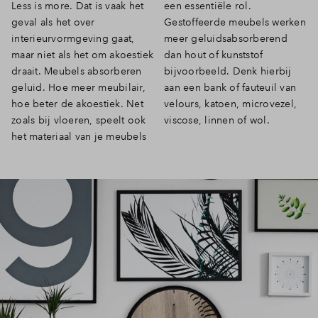
Less is more. Dat is vaak het
een essentiële rol.
geval als het over
Gestoffeerde meubels werken
interieurvormgeving gaat,
meer geluidsabsorberend
maar niet als het om akoestiek
dan hout of kunststof
draait. Meubels absorberen
bijvoorbeeld. Denk hierbij
geluid. Hoe meer meubilair,
aan een bank of fauteuil van
hoe beter de akoestiek. Net
velours, katoen, microvezel,
zoals bij vloeren, speelt ook
viscose, linnen of wol.
het materiaal van je meubels