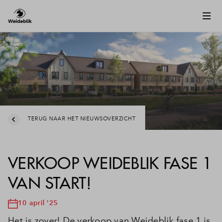
TERUG NAAR HET NIEUWSOVERZICHT
VERKOOP WEIDEBLIK FASE 1
VAN START!
10 april '25
Het is zover! De verkoop van Weideblik fase 1 is