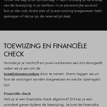
van de toewijzing in je mailbox. In je persoonlijke account
kun je dan ook direct zien of je een woning toegewezen hebt
gekregen of dat je op de reservelijst staat.
TOEWIJZING EN FINANCIËLE
CHECK
Voordat je je inschrijft en jouw voorkeuren aan ons doorgeeft,
raden we je aan om de
toewijzingsprocedure
door te nemen. Hierin leggen we uit
hoe de woningen worden toegewezen en wat de ‘spelregels’
zijn.
Financiële check
Heb je al een financiële check afgerond? Dit kan je een
voordeel geven tijdens de toewijzing. Je kunt de financiële