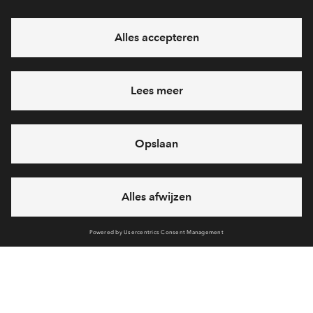
eventuele projecten
Ja, ik wil mij aanmelden
Heb je een vraag en wil je direct antwoord? Bel ons op
088
712 27 47
6 dagen per week beschikbaar (behalve tijdens
feestdagen)
vandaag van
10:00 - 13:00 uur
via chat en telefoon
Cookies
Over BPD
Disclaimer