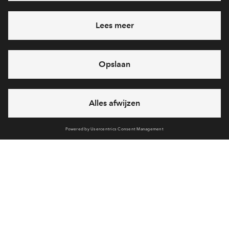
Ja, ik wil mij aanmelden
Heb je een vraag en wil je direct antwoord? Bel ons op
088
712 27 47
6 dagen per week beschikbaar (behalve tijdens
feestdagen)
vandaag van
10:00 - 13:00 uur
via chat en telefoon
Cookies
Over BPD
Disclaimer
Privacy statement
Klachten