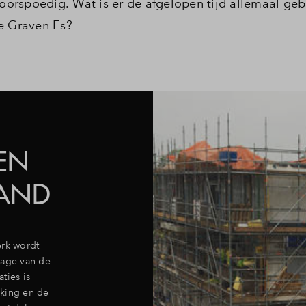
orspoedig. Wat is er de afgelopen tijd allemaal ge
 Graven Es?
EN
AND
erk wordt
tage van de
ties is
kking en de