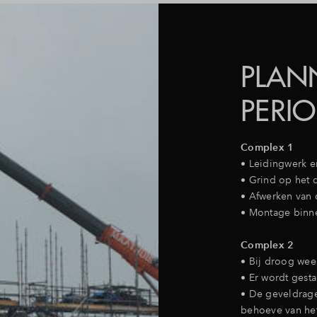
PLAN
PERI
Complex 1
• Leidingwerk en
• Grind op het 
• Afwerken van 
• Montage binne
Complex 2
• Bij droog wee
• Er wordt gest
• De geveldrage
behoeve van het