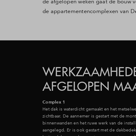
de afgelopen weken gaat de bouw vo
de appartementencomplexen van De
WERKZAAMHED
AFGELOPEN MA
Complex 1
Het dak is waterdicht gemaakt en het metselw
zichtbaar. De aannemer is gestart met de mon
binnenwanden en het ruwe werk van de installa
aangelegd. Er is ook gestart met de dakbede