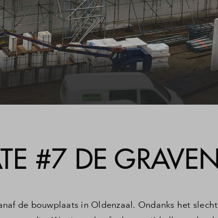
ijzer
gestelde vragen
act
E #7 DE GRAVEN
anaf de bouwplaats in Oldenzaal. Ondanks het slech