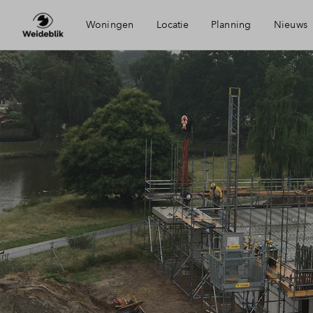
Woningen
Locatie
Planning
Nieuws
Bereikbaarheid
Mijn 
Voorzieningen
Finan
Duurzaamheid
Finan
Oldenzaal
Toew
Woni