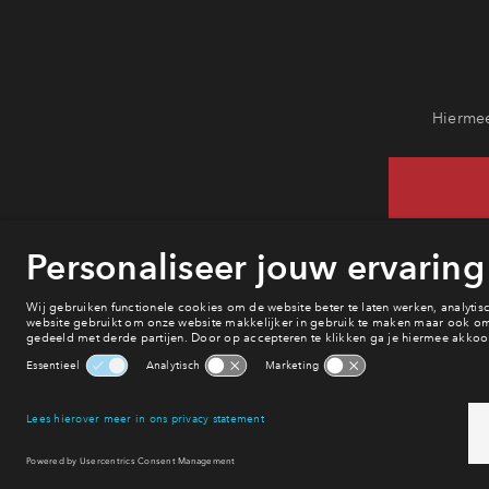
Hiermee
He
va