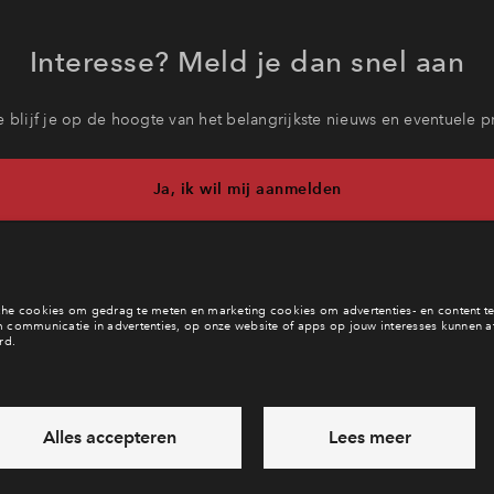
Interesse? Meld je dan snel aan
 blijf je op de hoogte van het belangrijkste nieuws en eventuele p
Ja, ik wil mij aanmelden
b je een vraag en wil je direct antwoord? Bel ons op
088 712 27 
6 dagen per week beschikbaar (behalve tijdens feestdagen)
ndaag gesloten, vrijdag zijn we vanaf
09:00 uur weer bereikba
via chat en telefoon