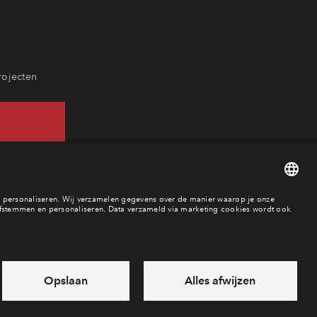
rojecten
47
ar