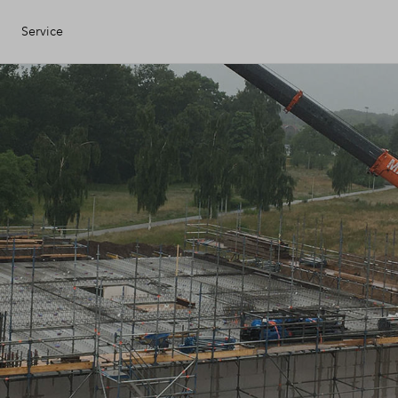
Service
Eigen Huis
ciele check
ciering
ijzing
ng kopen